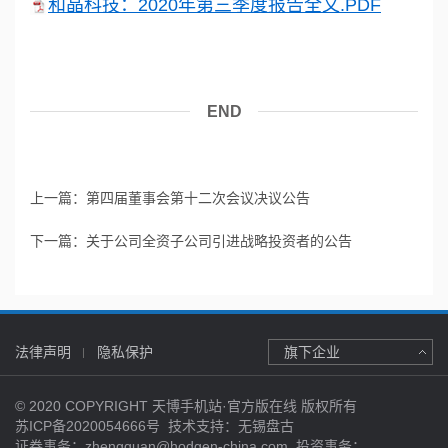
和晶科技：2020年第三季度报告全文.PDF
END
上一篇：
第四届董事会第十二次会议决议公告
下一篇：
关于公司全资子公司引进战略投资者的公告
法律声明
隐私保护
旗下企业
© 2020 COPYRIGHT 天博手机站·官方版在线 版权所有
苏ICP备2020054666号
技术支持：
无锡盘古
证券事务：zhengquan@hodgen-china.com 投资事务：